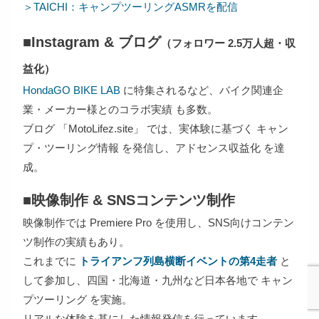
＞TAICHI：キャンプツーリングASMRを配信
■Instagram & ブログ
（フォロワー 2.5万人超・収
益化）
HondaGO BIKE LAB
に特集されるなど、バイク関連企
業・メーカー様とのコラボ実績 も多数。
ブログ 「MotoLifez.site」 では、実体験に基づく キャン
プ・ツーリング情報 を発信し、アドセンス収益化 を達
成。
■映像制作 & SNSコンテンツ制作
映像制作では Premiere Pro を使用し、SNS向けコンテン
ツ制作の実績もあり。
これまでに
トライアンフ列島横断イベントの第4走者
と
して参加し、四国・北海道・九州など日本各地で キャン
プツーリング を実施。
リアルな体験を基にした情報発信を行っています。