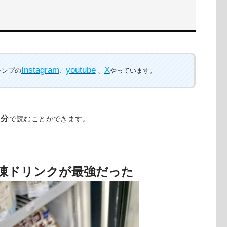
Instagram
youtube
X
ャンプの
、
、
やっています。
2分
で読むことができます。
凍ドリンクが最強だった