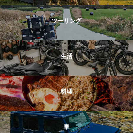
ツーリング
生活
料理
車