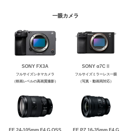
一眼カメラ
SONY FX3A
SONY α7CⅡ
フルサイズシネマカメラ
フルサイズミラーレス一眼
（映画レベルの高画質撮影）
（写真・動画両対応）
FE 24-105mm F4 G OSS
FE PZ 16-35mm F4 G